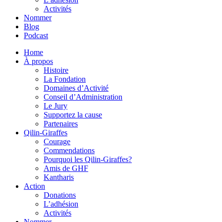
Activités
Nommer
Blog
Podcast
Home
À propos
Histoire
La Fondation
Domaines d’Activité
Conseil d’Administration
Le Jury
Supportez la cause
Partenaires
Qilin-Giraffes
Courage
Commendations
Pourquoi les Qilin-Giraffes?
Amis de GHF
Kantharis
Action
Donations
L’adhésion
Activités
Nommer