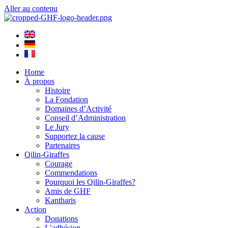
Aller au contenu
Home
À propos
Histoire
La Fondation
Domaines d’Activité
Conseil d’Administration
Le Jury
Supportez la cause
Partenaires
Qilin-Giraffes
Courage
Commendations
Pourquoi les Qilin-Giraffes?
Amis de GHF
Kantharis
Action
Donations
L’adhésion