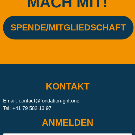
MACH MIT!
SPENDE/MITGLIEDSCHAFT
KONTAKT
Email:
eno.fhg-noitadnof@tcatnoc
Tel: +41 79 582 13 97
ANMELDEN