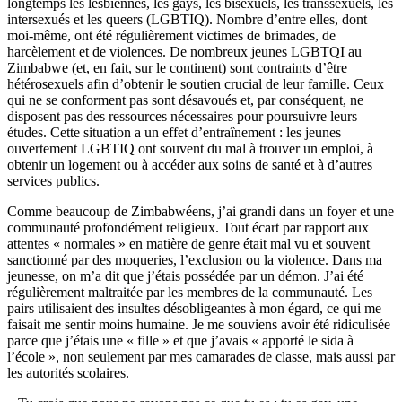
longtemps les lesbiennes, les gays, les bisexuels, les transsexuels, les
intersexués et les queers (LGBTIQ). Nombre d’entre elles, dont
moi-même, ont été régulièrement victimes de brimades, de
harcèlement et de violences. De nombreux jeunes LGBTQI au
Zimbabwe (et, en fait, sur le continent) sont contraints d’être
hétérosexuels afin d’obtenir le soutien crucial de leur famille. Ceux
qui ne se conforment pas sont désavoués et, par conséquent, ne
disposent pas des ressources nécessaires pour poursuivre leurs
études. Cette situation a un effet d’entraînement : les jeunes
ouvertement LGBTIQ ont souvent du mal à trouver un emploi, à
obtenir un logement ou à accéder aux soins de santé et à d’autres
services publics.
Comme beaucoup de Zimbabwéens, j’ai grandi dans un foyer et une
communauté profondément religieux. Tout écart par rapport aux
attentes « normales » en matière de genre était mal vu et souvent
sanctionné par des moqueries, l’exclusion ou la violence. Dans ma
jeunesse, on m’a dit que j’étais possédée par un démon. J’ai été
régulièrement maltraitée par les membres de la communauté. Les
pairs utilisaient des insultes désobligeantes à mon égard, ce qui me
faisait me sentir moins humaine. Je me souviens avoir été ridiculisée
parce que j’étais une « fille » et que j’avais « apporté le sida à
l’école », non seulement par mes camarades de classe, mais aussi par
les autorités scolaires.