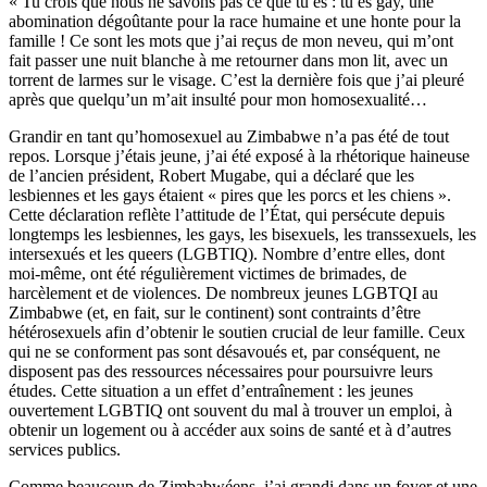
« Tu crois que nous ne savons pas ce que tu es : tu es gay, une
abomination dégoûtante pour la race humaine et une honte pour la
famille ! Ce sont les mots que j’ai reçus de mon neveu, qui m’ont
fait passer une nuit blanche à me retourner dans mon lit, avec un
torrent de larmes sur le visage. C’est la dernière fois que j’ai pleuré
après que quelqu’un m’ait insulté pour mon homosexualité…
Grandir en tant qu’homosexuel au Zimbabwe n’a pas été de tout
repos. Lorsque j’étais jeune, j’ai été exposé à la rhétorique haineuse
de l’ancien président, Robert Mugabe, qui a déclaré que les
lesbiennes et les gays étaient « pires que les porcs et les chiens ».
Cette déclaration reflète l’attitude de l’État, qui persécute depuis
longtemps les lesbiennes, les gays, les bisexuels, les transsexuels, les
intersexués et les queers (LGBTIQ). Nombre d’entre elles, dont
moi-même, ont été régulièrement victimes de brimades, de
harcèlement et de violences. De nombreux jeunes LGBTQI au
Zimbabwe (et, en fait, sur le continent) sont contraints d’être
hétérosexuels afin d’obtenir le soutien crucial de leur famille. Ceux
qui ne se conforment pas sont désavoués et, par conséquent, ne
disposent pas des ressources nécessaires pour poursuivre leurs
études. Cette situation a un effet d’entraînement : les jeunes
ouvertement LGBTIQ ont souvent du mal à trouver un emploi, à
obtenir un logement ou à accéder aux soins de santé et à d’autres
services publics.
Comme beaucoup de Zimbabwéens, j’ai grandi dans un foyer et une