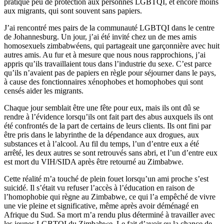
pratique peu de protection aux personnes LGBTQI, et encore moins
aux migrants, qui sont souvent sans papiers.
J’ai rencontré mes pairs de la communauté LGBTQI dans le centre
de Johannesburg. Un jour, j’ai été invité chez un de mes amis
homosexuels zimbabwéens, qui partageait une garçonnière avec huit
autres amis. Au fur et à mesure que nous nous rapprochions, j’ai
appris qu’ils travaillaient tous dans l’industrie du sexe. C’est parce
qu’ils n’avaient pas de papiers en règle pour séjourner dans le pays,
à cause des fonctionnaires xénophobes et homophobes qui sont
censés aider les migrants.
Chaque jour semblait être une fête pour eux, mais ils ont dû se
rendre à l’évidence lorsqu’ils ont fait part des abus auxquels ils ont
été confrontés de la part de certains de leurs clients. Ils ont fini par
être pris dans le labyrinthe de la dépendance aux drogues, aux
substances et à l’alcool. Au fil du temps, l’un d’entre eux a été
arrêté, les deux autres se sont retrouvés sans abri, et l’un d’entre eux
est mort du VIH/SIDA après être retourné au Zimbabwe.
Cette réalité m’a touché de plein fouet lorsqu’un ami proche s’est
suicidé. Il s’était vu refuser l’accès à l’éducation en raison de
l’homophobie qui règne au Zimbabwe, ce qui l’a empêché de vivre
une vie pleine et significative, même après avoir déménagé en
Afrique du Sud. Sa mort m’a rendu plus déterminé à travailler avec
les jeunes LGBTQI du Zimbabwe. Le fait d’avoir eu la chance de