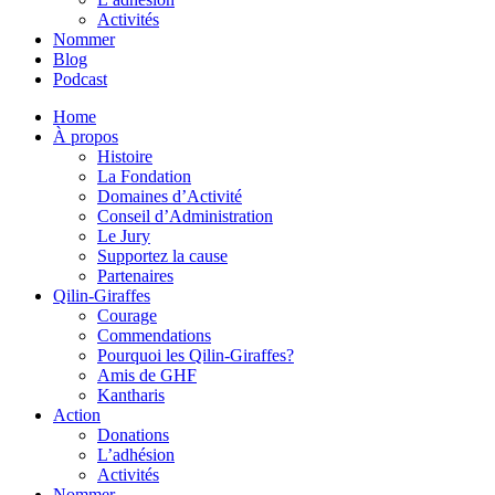
Activités
Nommer
Blog
Podcast
Home
À propos
Histoire
La Fondation
Domaines d’Activité
Conseil d’Administration
Le Jury
Supportez la cause
Partenaires
Qilin-Giraffes
Courage
Commendations
Pourquoi les Qilin-Giraffes?
Amis de GHF
Kantharis
Action
Donations
L’adhésion
Activités
Nommer